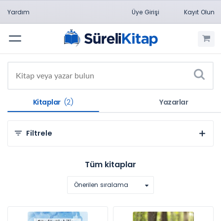
Yardım
Üye Girişi
Kayıt Olun
Menü
Kitaplar
(2)
Yazarlar
Filtrele
Kategorilere Göre
Tüm kitaplar
Sosyal ve Beşeri Bilimler (2)
Önerilen sıralama
Konulara Göre
Eğitim Bilimleri (1)