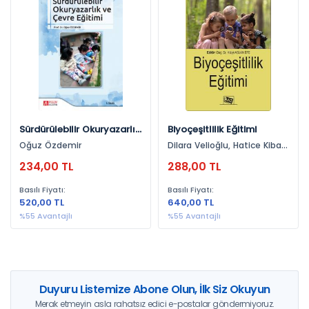
Eğitim (1)
Yayınevlerine Göre
Pegem Akademi Yayıncılık (1)
Anı Yayıncılık (1)
Yıllara Göre
Sürdürülebilir Okuryazarlık
Biyoçeşitlilik Eğitimi
Ve Eğitimi
Oğuz Özdemir
Dilara Velioğlu, Hatice Kibar,
2024 (1)
İclal Akman, Mustafa
234,00 TL
288,00 TL
Derman, Mehmet Yakışan,
2023 (1)
Sadreddin Tusun, Hülya
Basılı Fiyatı:
Basılı Fiyatı:
Aslan Efe, Yılmaz Kara,
520,00 TL
640,00 TL
Özgür Kıvılcan Doğan, Seda
Çavuş Güngören, Ümit
%55 Avantajlı
%55 Avantajlı
Demiral, Ferhat Karakaya,
Ayşe Savran Gencer, Oğuz
Özdemir, Mehmet Yılmaz,
İbrahim Ümit Yapıcı, Ahmet
Kılıç, Yüksel Coşkun
Duyuru Listemize Abone Olun, İlk Siz Okuyun
Merak etmeyin asla rahatsız edici e-postalar göndermiyoruz.