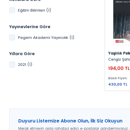
Eğitim Bilimleri (1)
Yayınevlerine Göre
Pegem Akademi Yayıncılık (1)
Yaşlılık Psi
Yıllara Göre
Yaklaşım
Cengiz Şahin, Yücel Ö
Ertuğrul Taş, Fulya Türk, Ya
2021 (1)
194,00 T
Demir, Gülhan Gökçe Ceran
Yıldırım, Abdullah Manap,
Basılı Fiyatı:
Mustafa Çağlar, Pınar
Kaya, Canan Asal Ulus, Melek
430,00 TL
Demir, 
Duyuru Listemize Abone Olun, İlk Siz Okuyun
Merak etmeyin asla rahatsız edici e-postalar göndermiyoruz.