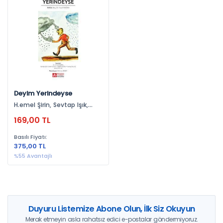
Yayınevlerine Göre
Pegem Akademi Yayıncılık (1)
Yıllara Göre
2016 (1)
Deyim Yerindeyse
H.emel Şirin, Sevtap Işık,
Ceren Çevik, Tuğba Doğru,
169,00 TL
Tuncay Dalkılıç, Baran Solar
Basılı Fiyatı:
375,00 TL
%55 Avantajlı
Duyuru Listemize Abone Olun, İlk Siz Okuyun
Merak etmeyin asla rahatsız edici e-postalar göndermiyoruz.