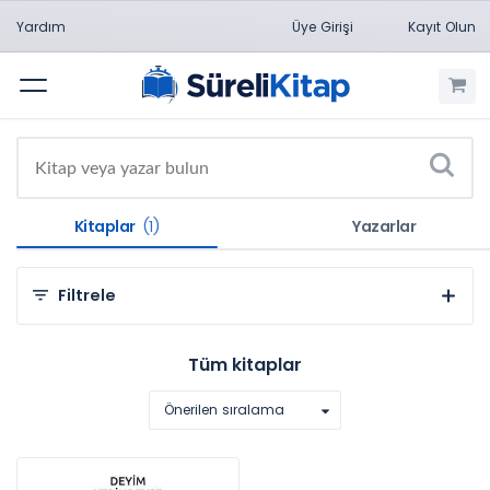
Yardım
Üye Girişi
Kayıt Olun
Menü
Kitaplar
(1)
Yazarlar
Filtrele
Kategorilere Göre
Tüm kitaplar
Sosyal ve Beşeri Bilimler (1)
Önerilen sıralama
Konulara Göre
Türkçe Eğitimi (1)