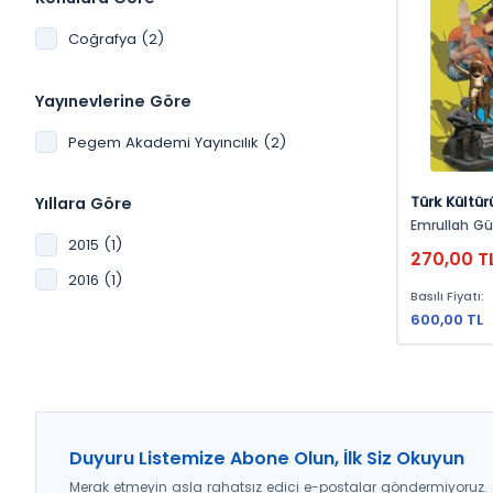
Coğrafya (2)
Yayınevlerine Göre
Pegem Akademi Yayıncılık (2)
Türk Kültü
Yıllara Göre
Emrullah Güney, Ali
Turhan Çetin, Bülent A
2015 (1)
270,00 T
Öznur Yazıcı, Adnan Do
2016 (1)
Buldur, Muhammed Oral,
Basılı Fiyatı:
Mustafa Ertürk, Ünal Ö
İhsan Bulut, Taşkın Deni
600,00 TL
Şenay Güngör, Sıdıka 
Nadire Karademi
Burhan Cih
Duyuru Listemize Abone Olun, İlk Siz Okuyun
Merak etmeyin asla rahatsız edici e-postalar göndermiyoruz.