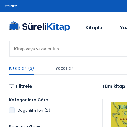
Yardım
Kitaplar
Ya
Kitaplar
(2)
Yazarlar
Filtrele
Tüm kitapl
Kategorilere Göre
Doğa Bilimleri (2)
Konulara Göre