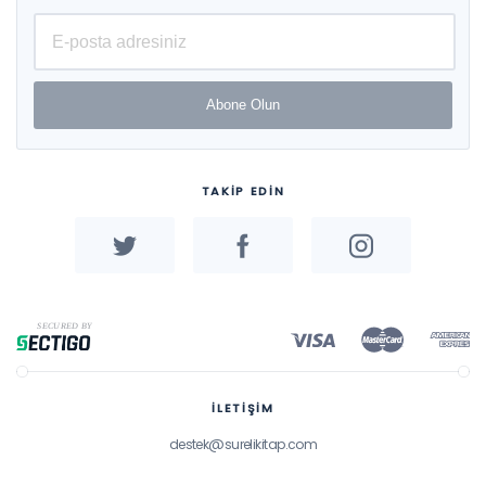
Ayla Çetin, Dindar, Ayşegül
Tarkın Çelikkıran, Fethiye
Karslı Baydere, Çiğdem
Nilüfer Umar, Bülent Pekdağ,
Ali Yıldırım, Suat Ünal, Necla
Dönmez Usta, Filiz
Abone Olun
Kabapınar, Bayram Coştu,
Gülten Şendur, Burçin Acar
Şeşen, Faik Özgür Karataş,
Selçuk Karaman, Haluk
Özmen, Alipaşa Ayas,
TAKİP EDİN
Muammer Çalık, Sevgi Aydın
Günbatar, Fitnat Köseoğlu,
Mustafa Sözbilir, Nagihan
Yıldırım, Cemal Tosun,
Kemal Doymuş, Samih
Bayrakçeken, Erdal Şenocak,
Nurtaç Canpolat, Emine
Adadan, Canan Cengiz,
Canan Nakiboğlu, Munise
Seçkin Kapucu, Kader Birinci
Konur
İLETİŞİM
destek@surelikitap.com