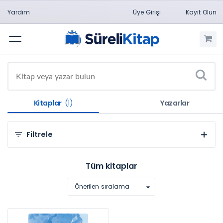
Yardım
Üye Girişi
Kayıt Olun
Menü
Kitaplar
(1)
Yazarlar
Filtrele
Kategorilere Göre
Tüm kitaplar
Sosyal ve Beşeri Bilimler (1)
Önerilen sıralama
Konulara Göre
Fen Bilimleri (1)