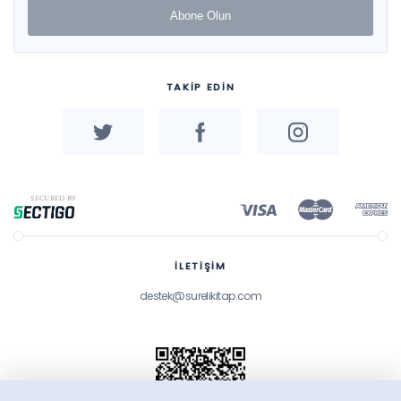
Abone Olun
TAKİP EDİN
İLETİŞİM
destek@surelikitap.com