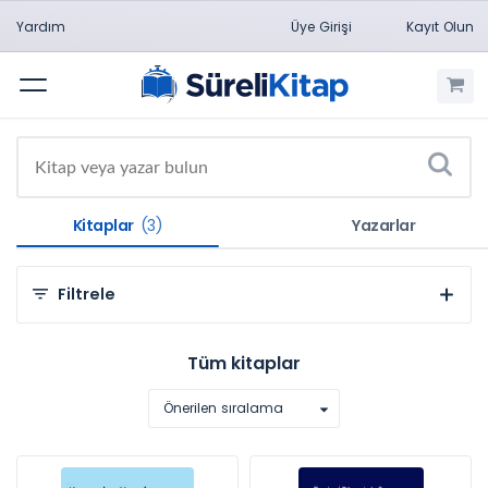
Yardım
Üye Girişi
Kayıt Olun
Menü
Kitaplar
(3)
Yazarlar
Filtrele
Kategorilere Göre
Tüm kitaplar
Sosyal ve Beşeri Bilimler (3)
Önerilen sıralama
Konulara Göre
Bilgisayar Ve Öğretim Teknolojileri Eğitimi (1)