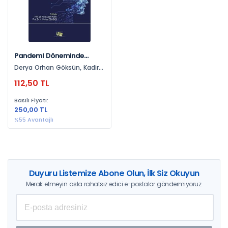
Yükseltürk
Pandemi Döneminde
Sınanan Dijital
Derya Orhan Göksün, Kadir
Vatandaşlık
Demir, Ozan Karaca, Esra
112,50 TL
Telli, Özge Mısırlı, Mesut
Türk, Ozan Filiz, Şenay Ozan
Basılı Fiyatı:
Leymun, Ezgi Doğan, Cem
250,00 TL
Cuhadar
%55 Avantajlı
Duyuru Listemize Abone Olun, İlk Siz Okuyun
Merak etmeyin asla rahatsız edici e-postalar göndermiyoruz.