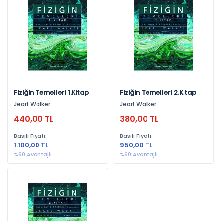
Yayınevlerine Göre
Palme Yayınevi (3)
Yıllara Göre
2017 (1)
2014 (1)
Fiziğin Temelleri 1.Kitap
Fiziğin Temelleri 2.Kitap
Jearl Walker
Jearl Walker
2015 (1)
440,00 TL
380,00 TL
Basılı Fiyatı:
Basılı Fiyatı:
1.100,00 TL
950,00 TL
%60 Avantajlı
%60 Avantajlı