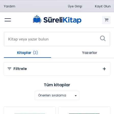
Yardım
Üye Girişi
Kayıt Olun
Menü
Kitaplar
(3)
Yazarlar
Filtrele
Kategorilere Göre
Tüm kitaplar
Doğa Bilimleri (3)
Önerilen sıralama
Konulara Göre
Fizik (3)