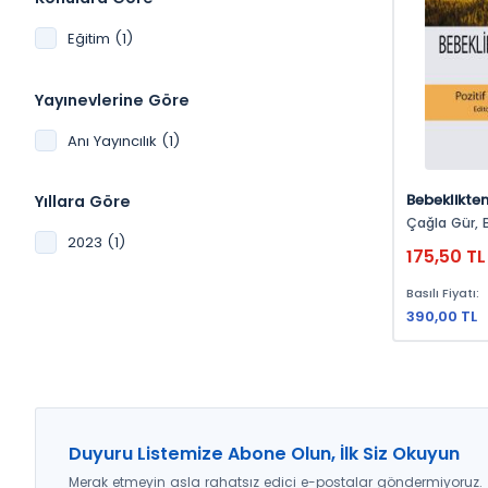
Eğitim (1)
Yayınevlerine Göre
Anı Yayıncılık (1)
Bebeklikten
Yıllara Göre
Pozitif Düş
Çağla Gür, Banu Uslu, Halil
Kamışlı, Hatice Yalçın, Başak
2023 (1)
175,50 TL
Bağlama Yücesoy, 
Fethi Turan, Ahmet Özyiği
Basılı Fiyatı:
Hediye Sucuoğlu, Ba
Merve Aytaç, Süreyya Gey
390,00 TL
Gürdal, Utku Kızıltaç Kayabaşı,
Ayten Özkur
Bülent Ecevit B
Duyuru Listemize Abone Olun, İlk Siz Okuyun
Merak etmeyin asla rahatsız edici e-postalar göndermiyoruz.