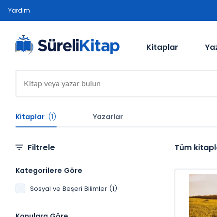
Yardım
Kitaplar
Ya
Kitaplar
(1)
Yazarlar
Filtrele
Tüm kitapl
Kategorilere Göre
Sosyal ve Beşeri Bilimler (1)
Konulara Göre