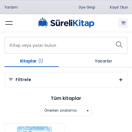
Yardım
Üye Girişi
Kayıt Olun
Menü
Kitaplar
(1)
Yazarlar
Filtrele
Kategorilere Göre
Tüm kitaplar
Doğa Bilimleri (1)
Önerilen sıralama
Konulara Göre
Fen Bilimleri (1)