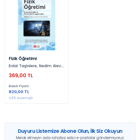
Yayınevlerine Göre
Pegem Akademi Yayıncılık (1)
Yıllara Göre
2017 (1)
Fizik Öğretimi
Erdal Taşlıdere, Nedim Alev,
Kemal Yürümezoğlu, Hülya
369,00 TL
Ertaş, Esin Şahin, Derya
Kaltakçı Gürel, Fikret Korur,
Basılı Fiyatı:
Azhar Qureshı, Katie Wade,
820,00 TL
Tuğçe Gül, Patrick Enderle,
Ahmet İlhan Şen, Murat
%55 Avantajlı
Demirbaş, Kadir Demir,
Orhan Karamustafaoğlu,
Hasan Özcan, Metin Orbay,
Hüseyin Küçüközer, Tuncay
Özsevgeç, Nevzat Yiğit, Ali
Rıza Akdeniz, Özlem Oktay
Duyuru Listemize Abone Olun, İlk Siz Okuyun
Merak etmeyin asla rahatsız edici e-postalar göndermiyoruz.