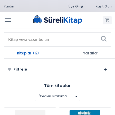
Yardım
Üye Girişi
Kayıt Olun
Menü
Kitaplar
(12)
Yazarlar
Filtrele
Kategorilere Göre
Tüm kitaplar
Sosyal ve Beşeri Bilimler (11)
Önerilen sıralama
Doğa Bilimleri (1)
Konulara Göre