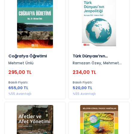
Eğitim Bilimleri (5)
Coğrafya (1)
Yayınevlerine Göre
Pegem Akademi Yayıncılık (6)
Yıllara Göre
Coğrafya Öğretimi
Türk Dünyası’nın
Jeopolitiği
Mehmet Ünlü
Ramazan Özey, Mehmet
2022 (2)
Ünlü
295,00 TL
234,00 TL
2014 (1)
Basılı Fiyatı:
Basılı Fiyatı:
2025 (1)
655,00 TL
520,00 TL
2021 (1)
%55 Avantajlı
%55 Avantajlı
2023 (1)