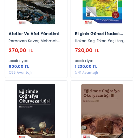
Afetler Ve Afet Yönetimi
Bilginin Görsel İfadesi:
Haritalar
Ramazan Sever, Mehmet
Hakan Koç, Erkan Yeşiltaş,
Ünlü, Ayşegül Şeyihoğlu
Mehmet Ünlü, Bülent Aksoy,
270,00 TL
720,00 TL
Ömer Faruk Sönmez,
Cennet Şanlı, Murat
Basılı Fiyatı:
Basılı Fiyatı:
Tanrıkulu, Osman Sarıgül,
600,00 TL
1.230,00 TL
Aybige Demirci Şenkal, Salih
Yıldırım, Fatih Kartal,
%55 Avantajlı
%41 Avantajlı
Abdulkadir Ergün, Can
Bülent Karakuş, Önder
Gürsoy