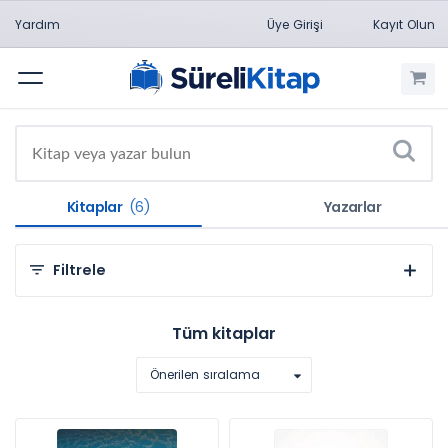
Yardım
Üye Girişi
Kayıt Olun
Menü
Kitaplar
(6)
Yazarlar
Filtrele
Kategorilere Göre
Tüm kitaplar
Sosyal ve Beşeri Bilimler (5)
Önerilen sıralama
Doğa Bilimleri (1)
Konulara Göre