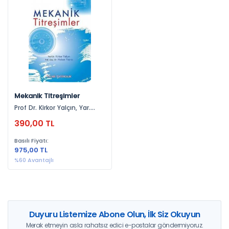
Yayınevlerine Göre
Palme Yayınevi (1)
Yıllara Göre
2015 (1)
Mekanik Titreşimler
Prof Dr. Kirkor Yalçın, Yar.
Doç. Dr. Hakan Yazıcı
390,00 TL
Basılı Fiyatı:
975,00 TL
%60 Avantajlı
Duyuru Listemize Abone Olun, İlk Siz Okuyun
Merak etmeyin asla rahatsız edici e-postalar göndermiyoruz.