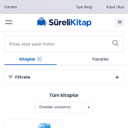
Yardım
Üye Girişi
Kayıt Olun
Menü
Kitaplar
(1)
Yazarlar
Filtrele
Kategorilere Göre
Tüm kitaplar
Mühendislik Bilimleri (1)
Önerilen sıralama
Konulara Göre
Makine Mühendisliği (1)