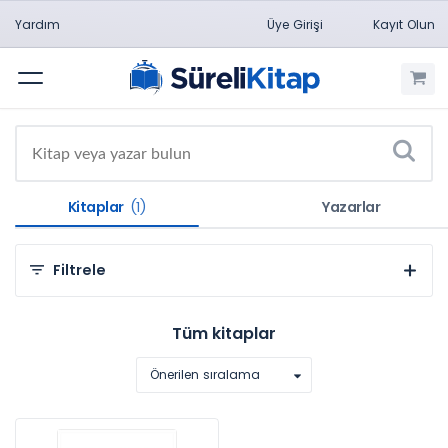
Yardım
Üye Girişi
Kayıt Olun
Menü
Kitaplar
(1)
Yazarlar
Filtrele
Kategorilere Göre
Tüm kitaplar
Sosyal ve Beşeri Bilimler (1)
Önerilen sıralama
Konulara Göre
Eğitim Bilimleri (1)