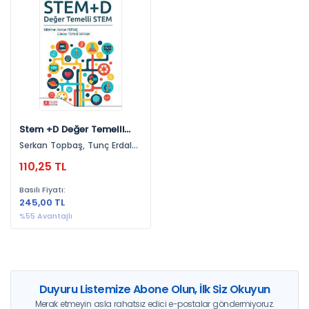
Yayınevlerine Göre
Pegem Akademi Yayıncılık (1)
Yıllara Göre
2026 (1)
Stem +D Değer Temelli
Stem
Serkan Topbaş, Tunç Erdal
Akdur, Rumeysa Demir
110,25 TL
Basılı Fiyatı:
245,00 TL
%55 Avantajlı
Duyuru Listemize Abone Olun, İlk Siz Okuyun
Merak etmeyin asla rahatsız edici e-postalar göndermiyoruz.