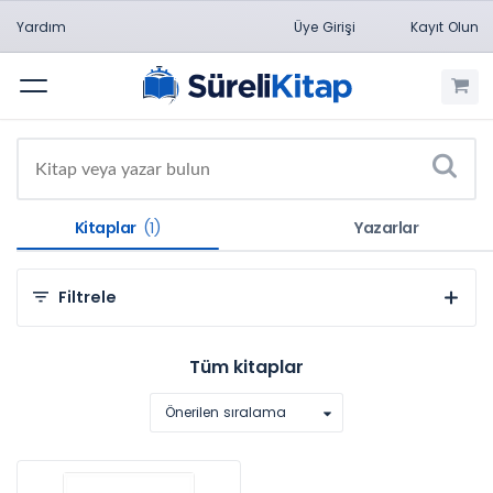
Yardım
Üye Girişi
Kayıt Olun
Menü
Kitaplar
(1)
Yazarlar
Filtrele
Kategorilere Göre
Tüm kitaplar
Sosyal ve Beşeri Bilimler (1)
Önerilen sıralama
Konulara Göre
Eğitim Bilimleri (1)