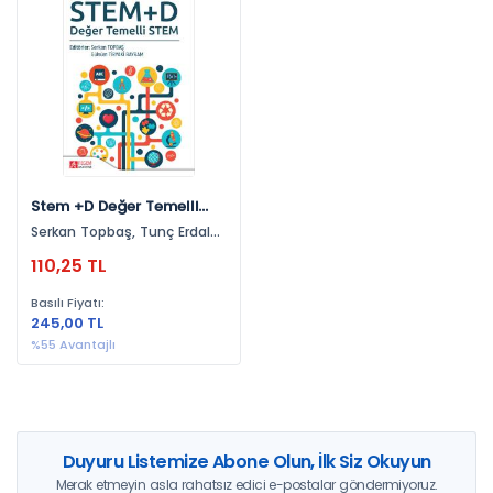
Yayınevlerine Göre
Pegem Akademi Yayıncılık (1)
Yıllara Göre
2026 (1)
Stem +D Değer Temelli
Stem
Serkan Topbaş, Tunç Erdal
Akdur, Rumeysa Demir
110,25 TL
Basılı Fiyatı:
245,00 TL
%55 Avantajlı
Duyuru Listemize Abone Olun, İlk Siz Okuyun
Merak etmeyin asla rahatsız edici e-postalar göndermiyoruz.