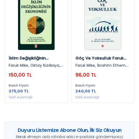
Sosyal Bilimler (1)
Yayınevlerine Göre
Ekin Yayınevi (2)
Yıllara Göre
2025 (2)
İklim Değişikliğinin
Göç Ve Yoksulluk Faruk
Ekonomisi Faruk Mike
Mike
Faruk Mike, Oktay Kızılkaya,
Faruk Mike, İbrahim Ethem
İbrahim Ethem Akyıldız
Akyıldız
150,00 TL
96,00 TL
Basılı Fiyatı:
Basılı Fiyatı:
375,00 TL
240,00 TL
%60 Avantajlı
%60 Avantajlı
Duyuru Listemize Abone Olun, İlk Siz Okuyun
Merak etmeyin asla rahatsız edici e-postalar göndermiyoruz.