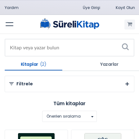
Yardım
Üye Girişi
Kayıt Olun
Menü
Kitaplar
(2)
Yazarlar
Filtrele
Kategorilere Göre
Tüm kitaplar
Sosyal ve Beşeri Bilimler (2)
Önerilen sıralama
Konulara Göre
Ekonomi (1)