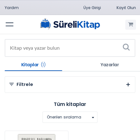
Yardım
Üye Girişi
Kayıt Olun
Menü
Kitaplar
(1)
Yazarlar
Filtrele
Kategorilere Göre
Tüm kitaplar
Sosyal ve Beşeri Bilimler (1)
Önerilen sıralama
Konulara Göre
İşletme (1)