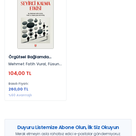
Yayınevlerine Göre
Ekin Yayınevi (1)
Yıllara Göre
2024 (1)
Örgütsel Bağlamda
Seyirci Kalma Etkisi
Mehmet Fatih Vural, Füsun
Mehmet Fatih Vural
Çınar Altıntaş
104,00 TL
Basılı Fiyatı:
260,00 TL
%60 Avantajlı
Duyuru Listemize Abone Olun, İlk Siz Okuyun
Merak etmeyin asla rahatsız edici e-postalar göndermiyoruz.