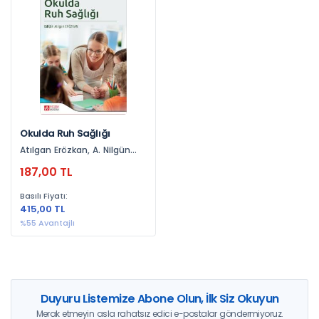
Yayınevlerine Göre
Pegem Akademi Yayıncılık (1)
Yıllara Göre
2023 (1)
Okulda Ruh Sağlığı
Atılgan Erözkan, A. Nilgün
Canel, Nur Akbulut Kılıçoğlu,
187,00 TL
Işıl Tekin, Burcu Karaşar,
Sinem Acar, Zeynep Akkuş
Basılı Fiyatı:
Çutuk, Neslihan Yaman,
415,00 TL
Engin Büyüköksüz
%55 Avantajlı
Duyuru Listemize Abone Olun, İlk Siz Okuyun
Merak etmeyin asla rahatsız edici e-postalar göndermiyoruz.