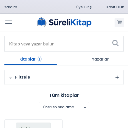
Yardım
Üye Girişi
Kayıt Olun
Menü
Kitaplar
(1)
Yazarlar
Filtrele
Kategorilere Göre
Tüm kitaplar
Sosyal ve Beşeri Bilimler (1)
Önerilen sıralama
Konulara Göre
Eğitim Bilimleri (1)