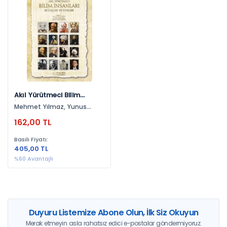
Yayınevlerine Göre
Palme Yayınevi (1)
Yıllara Göre
2023 (1)
Akıl Yürütmeci Bilim
İnsanları Buluşları Ve
Mehmet Yılmaz, Yunus
Eserleri
Özen, İbrahim Yüksel, Ferhat
162,00 TL
Karakaya
Basılı Fiyatı:
405,00 TL
%60 Avantajlı
Duyuru Listemize Abone Olun, İlk Siz Okuyun
Merak etmeyin asla rahatsız edici e-postalar göndermiyoruz.