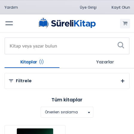
Yardım
Üye Girişi
Kayıt Olun
Menü
Kitaplar
(1)
Yazarlar
Filtrele
Kategorilere Göre
Tüm kitaplar
Sosyal ve Beşeri Bilimler (1)
Önerilen sıralama
Konulara Göre
Eğitim Bilimleri (1)