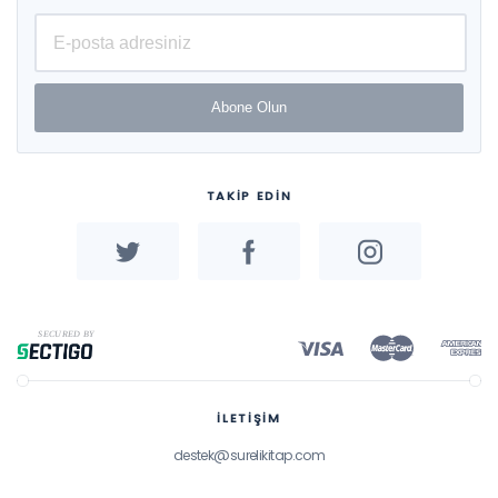
Zeki Öğdem, Ayfer Sayın,
Şeyma Özdil, Erol Duran,
Onur Erdoğan, Adem Çilek
Abone Olun
TAKİP EDİN
İLETİŞİM
destek@surelikitap.com