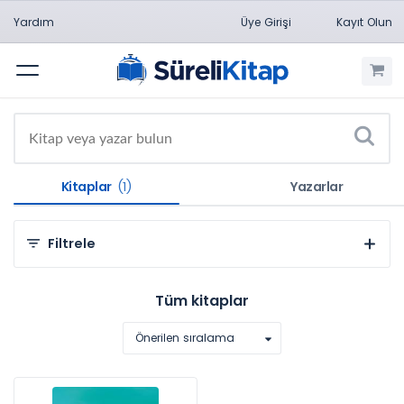
Yardım
Üye Girişi
Kayıt Olun
Menü
Kitaplar
(1)
Yazarlar
Filtrele
Kategorilere Göre
Tüm kitaplar
Sosyal ve Beşeri Bilimler (1)
Önerilen sıralama
Konulara Göre
Spor (1)