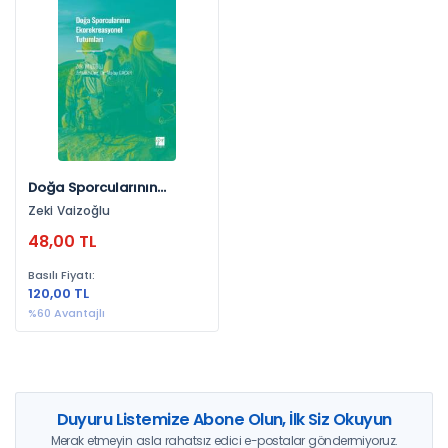
Yayınevlerine Göre
Gazi Kitabevi (1)
Yıllara Göre
2022 (1)
Doğa Sporcularının
Ekorekreasyonel
Zeki Vaizoğlu
Tutumları
48,00 TL
Basılı Fiyatı:
120,00 TL
%60 Avantajlı
Duyuru Listemize Abone Olun, İlk Siz Okuyun
Merak etmeyin asla rahatsız edici e-postalar göndermiyoruz.