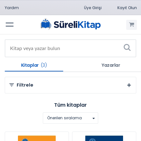
Yardım
Üye Girişi
Kayıt Olun
Menü
Kitaplar
(3)
Yazarlar
Filtrele
Kategorilere Göre
Tüm kitaplar
Hukuk (3)
Önerilen sıralama
Konulara Göre
Medeni Usul Hukuku (1)