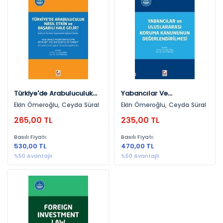
Uluslararası Hukuk (1)
Hukuk (1)
Yayınevlerine Göre
Seçkin Yayıncılık (3)
Yıllara Göre
Türkiye'de Arabuluculuk
Yabancılar Ve
Nasıl Etkin Ve Başarılı
Uluslararası Koruma
Ekin Ömeroğlu, Ceyda Süral
Ekin Ömeroğlu, Ceyda Süral
2015 (2)
Hale Gelir? İngiliz Ve
Kanununun
265,00 TL
235,00 TL
Portekiz Uygulamaları
Değerlendirilmesi
2016 (1)
Işığında Öneriler
Basılı Fiyatı:
Basılı Fiyatı:
530,00 TL
470,00 TL
%50 Avantajlı
%50 Avantajlı