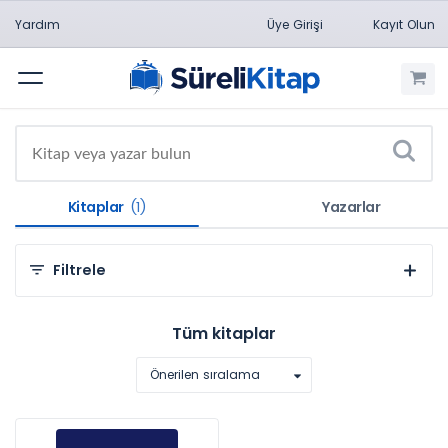
Yardım
Üye Girişi
Kayıt Olun
Menü
Kitaplar
(1)
Yazarlar
Filtrele
Kategorilere Göre
Tüm kitaplar
Hukuk (1)
Önerilen sıralama
Konulara Göre
Genel Hukuk (1)