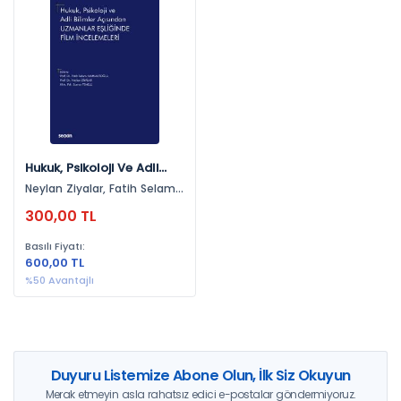
Yayınevlerine Göre
Seçkin Yayıncılık (1)
Yıllara Göre
2022 (1)
Hukuk, Psikoloji Ve Adli
Bilimler Açısından
Neylan Ziyalar, Fatih Selami
Uzmanlar Eşliğinde Film
Mahmutoğlu, Ecenur
300,00 TL
İncelemeleri
Temelli
Basılı Fiyatı:
600,00 TL
%50 Avantajlı
Duyuru Listemize Abone Olun, İlk Siz Okuyun
Merak etmeyin asla rahatsız edici e-postalar göndermiyoruz.