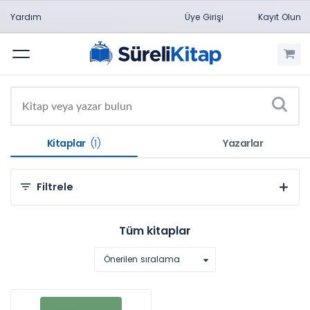
Yardım
Üye Girişi
Kayıt Olun
Menü
Kitaplar
(1)
Yazarlar
Filtrele
Kategorilere Göre
Tüm kitaplar
Sosyal ve Beşeri Bilimler (1)
Önerilen sıralama
Konulara Göre
Eğitim Bilimleri (1)