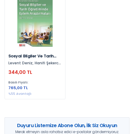
Yayınevlerine Göre
Pegem Akademi Yayıncılık (1)
Yıllara Göre
2021 (1)
Sosyal Bilgiler Ve Tarih
Öğretiminde Eylem
Levent Deniz, Hanifi Şekerci,
Araştırmaları
Mihriban Mike, Serhat Al,
344,00 TL
Cemile Ayça Öztaşçı, Sibel
İncegül, Tuğba Doğanay,
Basılı Fiyatı:
Kübra Yılmaz, Ahmet
765,00 TL
Sağlamgöncü, Nuray
Başpınar, Tolga Topçubaşı,
%55 Avantajlı
Yücel Kabapınar, Birsen
Berfu Akaydın, Nur Ütkür
Güllühan, Cemal Gökhan Ol,
Başak Göfner, Tülay Takak,
Emre Göfner, Nihal Doğan,
Yasemin Yabansu, Çiğdem
Duyuru Listemize Abone Olun, İlk Siz Okuyun
Baki Pala, Filiz Kabapınar
Merak etmeyin asla rahatsız edici e-postalar göndermiyoruz.