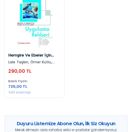
Yayınevlerine Göre
Palme Yayınevi (1)
Yıllara Göre
2019 (1)
Hemşire Ve Ebeler İçin
Doğum Ve Kadın Sağlığı
Lale Taşkın, Ömer Kutlu,
Uygulama Rehberi
Kafiye Eroğlu, Füsun
290,00 TL
Terzioğlu, Gülşen Vural
Basılı Fiyatı:
725,00 TL
%60 Avantajlı
Duyuru Listemize Abone Olun, İlk Siz Okuyun
Merak etmeyin asla rahatsız edici e-postalar göndermiyoruz.