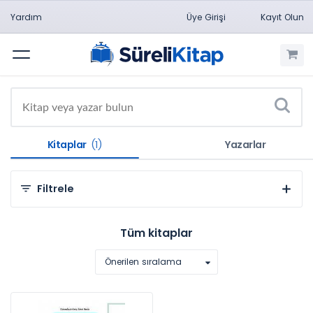
Yardım
Üye Girişi
Kayıt Olun
Menü
Kitaplar
(1)
Yazarlar
Filtrele
Kategorilere Göre
Tüm kitaplar
Sağlık Bilimleri (1)
Önerilen sıralama
Konulara Göre
Hemşirelik (1)