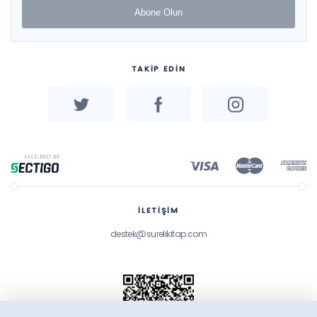
Abone Olun
TAKİP EDİN
İLETİŞİM
destek@surelikitap.com