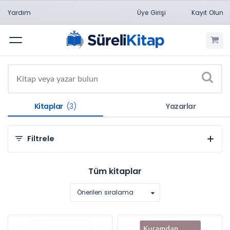
Yardım
Üye Girişi
Kayıt Olun
Menü
Kitaplar
(3)
Yazarlar
Filtrele
Kategorilere Göre
Tüm kitaplar
Sosyal ve Beşeri Bilimler (3)
Önerilen sıralama
Konulara Göre
Eğitim Bilimleri (2)