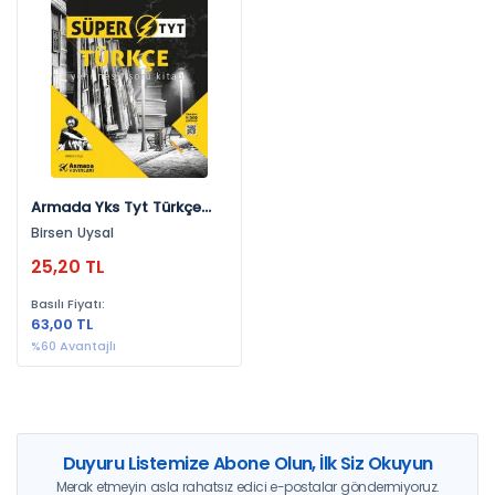
Yayınevlerine Göre
Nitelik Yayınevi (1)
Yıllara Göre
2020 (1)
Armada Yks Tyt Türkçe
Süper Soru Kitabı Yeni
Birsen Uysal
Nesil
25,20 TL
Basılı Fiyatı:
63,00 TL
%60 Avantajlı
Duyuru Listemize Abone Olun, İlk Siz Okuyun
Merak etmeyin asla rahatsız edici e-postalar göndermiyoruz.