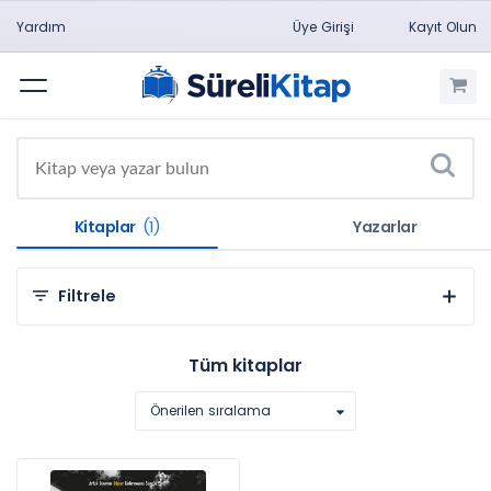
Yardım
Üye Girişi
Kayıt Olun
Menü
Kitaplar
(1)
Yazarlar
Filtrele
Kategorilere Göre
Tüm kitaplar
Sosyal ve Beşeri Bilimler (1)
Önerilen sıralama
Konulara Göre
YKS TYT-AYT (1)