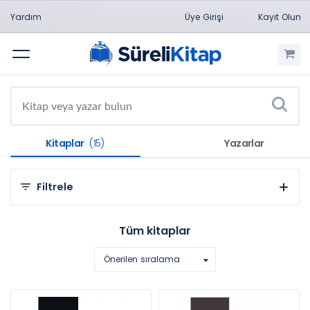
Yardım
Üye Girişi
Kayıt Olun
Menü
Kitaplar
(15)
Yazarlar
Filtrele
Kategorilere Göre
Tüm kitaplar
Mühendislik Bilimleri (14)
Önerilen sıralama
Sosyal ve Beşeri Bilimler (1)
Konulara Göre