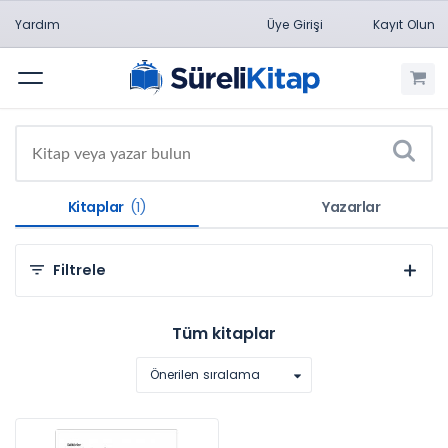
Yardım
Üye Girişi
Kayıt Olun
Menü
Kitaplar
(1)
Yazarlar
Filtrele
Kategorilere Göre
Tüm kitaplar
Sosyal ve Beşeri Bilimler (1)
Önerilen sıralama
Konulara Göre
Ekonomi (1)