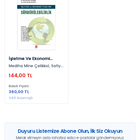
Yayınevlerine Göre
Ekin Yayınevi (1)
Yıllara Göre
2019 (1)
İşletme Ve Ekonomi
Yazıları Sürdürülebilirlik
Mediha Mine Çelikkol, Safiye
Mediha Mine Çelikkol
Süreyya Bengül
144,00 TL
Basılı Fiyatı:
360,00 TL
%60 Avantajlı
Duyuru Listemize Abone Olun, İlk Siz Okuyun
Merak etmeyin asla rahatsız edici e-postalar göndermiyoruz.