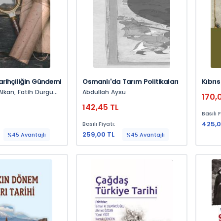
rihçiliğin Gündemi
Osmanlı'da Tarım Politikaları
Kıbrı
ih Durgun,
Abdullah Aysu
170,
rgün,
142,45 TL
bel,
Basılı F
425,0
Basılı Fiyatı:
259,00 TL
%45 Avantajlı
%45 Avantajlı