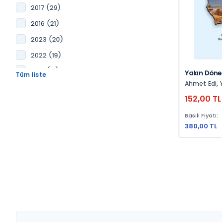
2017 (29)
2016 (21)
2023 (20)
2022 (19)
2018 (17)
Yakın Döne
Ahmet Edi
A
2024 (16)
152,00 TL
2019 (14)
Basılı Fiyatı:
2025 (11)
380,00 TL
2015 (9)
2014 (7)
2012 (6)
2011 (5)
2026 (4)
2013 (4)