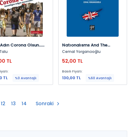
 Adın Corona Olsun…
Natıonalısms And The
lığın Salgın Maceraları
İnternational Conjuncture
Talu
Cemal Yorgancıoğlu
00 TL
52,00 TL
iyatı:
Basılı Fiyatı:
0 TL
130,00 TL
%0 Avantajlı
%60 Avantajlı
12
13
14
Sonraki