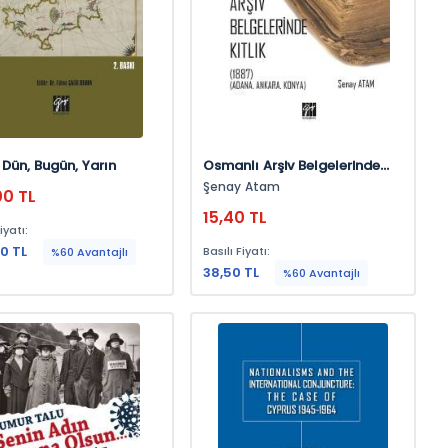
s Dün, Bugün, Yarın
Osmanlı Arşiv Belgelerinde
Kıtlık
Şenay Atam
00 TL
15,40 TL
iyatı:
0 TL
Basılı Fiyatı:
%60 Avantajlı
38,50 TL
%60 Avantajlı