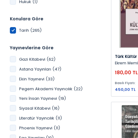
Hukuk (1)
Konulara Göre
Tarih (265)
Yayınevlerine Göre
Türk Kültür
Gazi Kitabevi (62)
Memiş
Ekrem Memi
Astana Yayınları (47)
180,00 T
Ekin Yayınevi (33)
Basılı Fiyatı:
Pegem Akademi Yayıncılık (22)
450,00 TL
Yeni İnsan Yayınevi (19)
Siyasal Kitabevi (16)
Literatür Yayıncılık (11)
Phoenix Yayınevi (11)
Ege Yayınları (10)