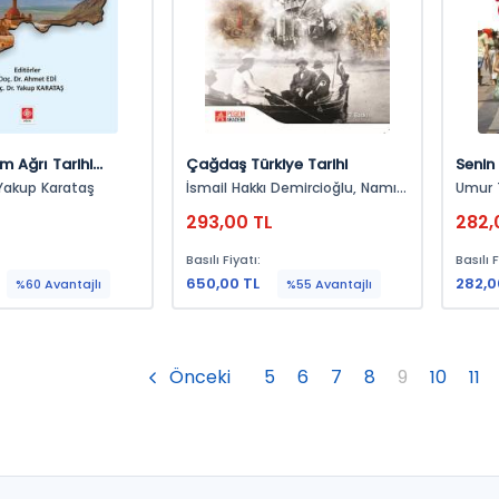
m Ağrı Tarihi
Çağdaş Türkiye Tarihi
Senin
İnsan
hmet Edi, Yakup Karataş
İsmail Hakkı Demircioğlu, Namık
Umur 
Çencen, Ahmet Özcan, Mesut
293,00 TL
282,
Çapa, Rahmi Çiçek, Yücel Yiğit,
Aslı Arslan, Hacı Murat Arabacı,
Basılı Fiyatı:
Basılı F
Teoman Gül, Duygu Yılmaz,
650,00 TL
Salim Gökçen, Mehmet Okur
282,0
%60 Avantajlı
%55 Avantajlı
Önceki
5
6
7
8
9
10
11