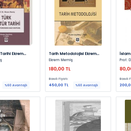
 Tarihi Ekrem
Tarih Metodolojisi Ekrem
İslam
Memiş
ş
Ekrem Memiş
Prof. D
Aynur 
L
180,00 TL
80,0
Basılı Fiyatı:
Basılı F
450,00 TL
200,0
%60 Avantajlı
%60 Avantajlı