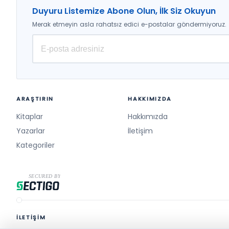
2009 (3)
Duyuru Listemize Abone Olun, İlk Siz Okuyun
2008 (3)
Merak etmeyin asla rahatsız edici e-postalar göndermiyoruz.
2010 (2)
2007 (1)
ARAŞTIRIN
HAKKIMIZDA
Kitaplar
Hakkımızda
Yazarlar
İletişim
Kategoriler
İLETİŞİM