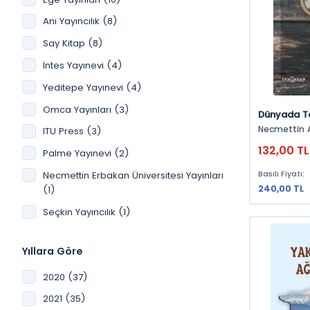
Anı Yayıncılık (8)
Say Kitap (8)
İntes Yayınevi (4)
Yeditepe Yayınevi (4)
Omca Yayınları (3)
Dünyada Ta
Necmettin Alkan, Fat
ITU Press (3)
Güneş Işıksel, Hilal Gö
132,00 TL
Palme Yayınevi (2)
Tufan Turan, Selçuk Esen
Zahit Atçıl, Resul Alkan, Serhan
Basılı Fiyatı:
Necmettin Erbakan Üniversitesi Yayınları
Afacan, Kürşat Yıldırım, Tibet
Abak
240,00 TL
(1)
Seçkin Yayıncılık (1)
Yıllara Göre
2020 (37)
2021 (35)