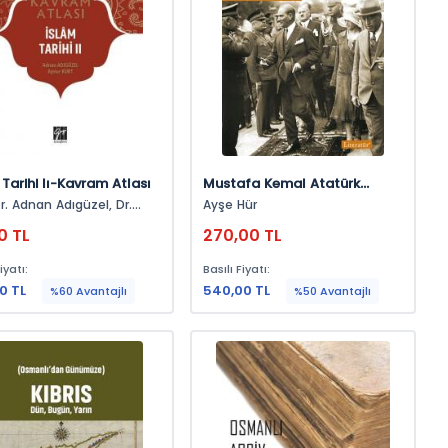
 Tarihi Iı-Kavram Atlası
Mustafa Kemal Atatürk
Dönemi’nin Öteki Tarihi-Iı
r. Adnan Adıgüzel, Dr.
Ayşe Hür
Kurt
0 TL
270,00 TL
iyatı:
Basılı Fiyatı:
0 TL
540,00 TL
%60 Avantajlı
%50 Avantajlı