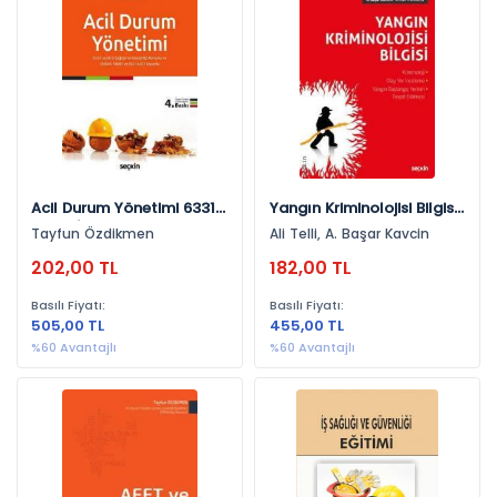
Yayınevlerine Göre
Ekin Yayınevi (6)
Seçkin Yayıncılık (3)
Yıllara Göre
2014 (3)
Acil Durum Yönetimi 6331
Yangın Kriminolojisi Bilgisi
Sayılı İş Sağlığı Ve
Kriminoloji – Olay Yer
Tayfun Özdikmen
Ali Telli, A. Başar Kavcin
2019 (2)
Güvenliği Kanunu Ve
İnceleme Yangın
202,00 TL
182,00 TL
Ohsas 18001 Ve Iso 14001
Başlangıç Yerinin Tespit
2017 (1)
Uyumlu
Edilmesi
Basılı Fiyatı:
Basılı Fiyatı:
2015 (1)
505,00 TL
455,00 TL
2016 (1)
%60 Avantajlı
%60 Avantajlı
2024 (1)