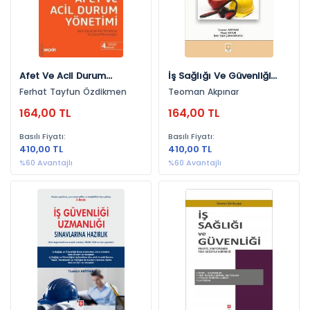
Afet Ve Acil Durum
İş Sağlığı Ve Güvenliği
Yönetimi Saha Uygulamalı
Eğitimi Teoman Akpınar
Ferhat Tayfun Özdikmen
Teoman Akpınar
Afet Yönetimi Ve Acil
164,00 TL
164,00 TL
Durum Metodolojileri
Basılı Fiyatı:
Basılı Fiyatı:
410,00 TL
410,00 TL
%60 Avantajlı
%60 Avantajlı