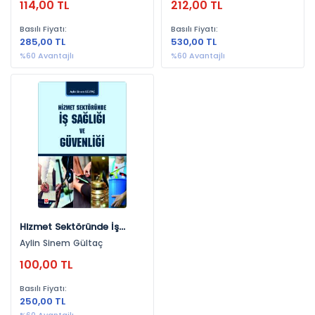
114,00 TL
212,00 TL
Basılı Fiyatı:
Basılı Fiyatı:
285,00 TL
530,00 TL
%60 Avantajlı
%60 Avantajlı
Hizmet Sektöründe İş
Sağlığı Ve Güvenliği
Aylin Sinem Gültaç
100,00 TL
Basılı Fiyatı:
250,00 TL