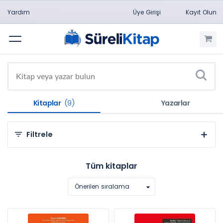
Yardım
Üye Girişi
Kayıt Olun
Menü
Kitaplar
(9)
Yazarlar
Filtrele
Kategorilere Göre
Tüm kitaplar
Sosyal ve Beşeri Bilimler (9)
Önerilen sıralama
Konulara Göre
İşçi Sağlığı, İş Güvenliği (9)