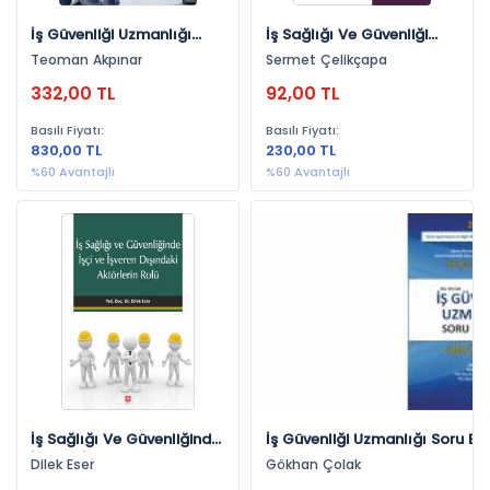
İş Güvenliği Uzmanlığı
İş Sağlığı Ve Güvenliği
Sınavlarına Hazırlık
Tekstil Sektöründe Risk
Teoman Akpınar
Sermet Çelikçapa
Teoman Akpınar
Değerlendirmesi Sermet
332,00 TL
92,00 TL
Çelikçapa
Basılı Fiyatı:
Basılı Fiyatı:
830,00 TL
230,00 TL
%60 Avantajlı
%60 Avantajlı
İş Sağlığı Ve Güvenliğinde
İş Güvenliği Uzmanlığı Soru Ba
İşçi Ve İşveren Dışındaki
Gökhan Çolak
Dilek Eser
Gökhan Çolak
Aktörlerin Rolü Dilek Eser