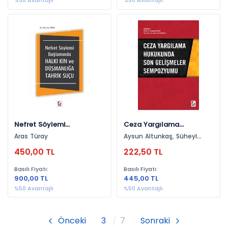
%50 Avantajlı
%50 Avantajlı
Nefret Söylemi
Ceza Yargılama
Bağlamında Halkı Kin Ve
Hukukunda Son Gelişmeler
Aras Türay
Aysun Altunkaş, Süheyl
Düşmanlığa Tahrik Suçu
Sempozyumu
Donay
450,00 TL
222,50 TL
Basılı Fiyatı:
Basılı Fiyatı:
900,00 TL
445,00 TL
%50 Avantajlı
%50 Avantajlı
Önceki
3
7
Sonraki