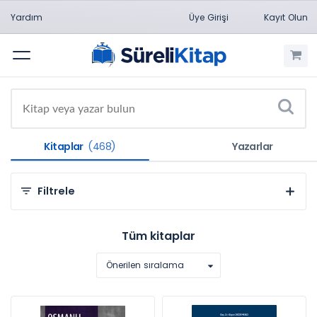
Yardım
Üye Girişi
Kayıt Olun
Menü
Kitaplar
(468)
Yazarlar
Filtrele
Kategorilere Göre
Tüm kitaplar
Hukuk (468)
Önerilen sıralama
Konulara Göre
Ceza Hukuku (468)