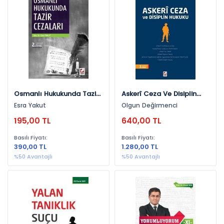
Yayınevlerine Göre
Seçkin Yayıncılık (459)
Ekin Yayınevi (4)
Astana Yayınları (4)
Adalet Yayınevi (1)
Osmanlı Hukukunda Tazir
Askerî Ceza Ve Disiplin
Cezaları
Hukuku
Esra Yakut
Olgun Değirmenci
Yıllara Göre
195,00 TL
640,00 TL
2025 (58)
Basılı Fiyatı:
Basılı Fiyatı:
2022 (50)
390,00 TL
1.280,00 TL
2021 (48)
%50 Avantajlı
%50 Avantajlı
2024 (41)
2020 (39)
2019 (32)
2023 (28)