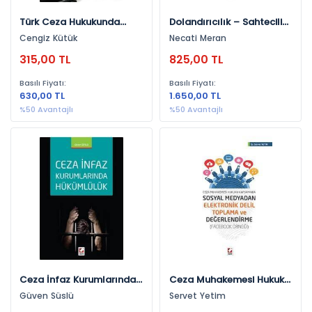
Türk Ceza Hukukunda
Dolandırıcılık – Sahtecilik
Zimmet Suçu
– Güveni Kötüye Kullanma
Cengiz Kütük
Necati Meran
315,00 TL
825,00 TL
Basılı Fiyatı:
Basılı Fiyatı:
630,00 TL
1.650,00 TL
%50 Avantajlı
%50 Avantajlı
Ceza İnfaz Kurumlarında
Ceza Muhakemesi Hukuku
Hükümlülük
Kapsamında Sosyal
Güven Süslü
Servet Yetim
Medyadan Elektronik Delil