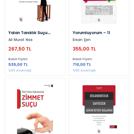
2026 (27)
2018 (25)
2014 (23)
Yalan Tanıklık Suçu:
Yorumluyorum – 11
2017 (23)
Psikolojik Ve Hukuki
Ali Murat Nas
Ersan Şen
Sınırlar
2016 (22)
267,50 TL
355,00 TL
2013 (14)
Basılı Fiyatı:
Basılı Fiyatı:
2015 (11)
535,00 TL
710,00 TL
%50 Avantajlı
%50 Avantajlı
2011 (8)
2012 (8)
2009 (6)
2010 (4)
2006 (1)