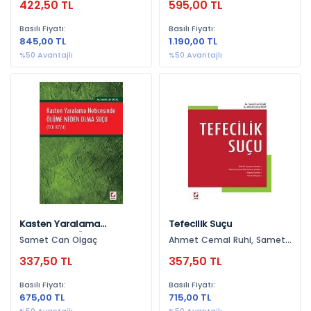
422,50 TL
595,00 TL
Toplama Ve
Değerlendirme (Facebook
Basılı Fiyatı:
Basılı Fiyatı:
Örneği)
845,00 TL
1.190,00 TL
%50 Avantajlı
%50 Avantajlı
Kasten Yaralama
Tefecilik Suçu
Neticesinde Ölüme Neden
Samet Can Olgaç
Ahmet Cemal Ruhi, Samet
Olma Suçu (Tck 87/4)
Can Olgaç
337,50 TL
357,50 TL
Basılı Fiyatı:
Basılı Fiyatı:
675,00 TL
715,00 TL