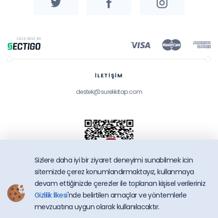
İLETİŞİM
destek@surelikitap.com
Sizlere daha iyi bir ziyaret deneyimi sunabilmek icin
sitemizde çerez konumlandırmaktayız, kullanmaya
devam ettiğinizde çerezler ile toplanan kişisel verileriniz
Gizlilik İlkesi
'nde belirtilen amaçlar ve yöntemlerle
SüreliKitap.com
mevzuatına uygun olarak kullanılacaktır.
Copyright © 2026 - Bütün Hakları Saklıdır.