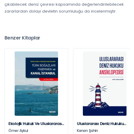
çıkabilecek deniz çevresi kapsamında değerlendirilebilecek
zararlardan dolayı devletin sorumluluğu da incelenmiştir.
Benzer Kitaplar
Ekolojik Hukuk Ve Uluslararası
Uluslararası Deniz Hukuku
Hukuk Açısından Türk
Ansiklopedisi
Ömer Aykul
Kenan Şahin