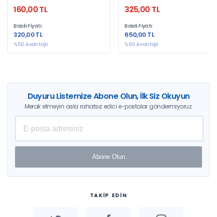
Boğazları, Marmara Ve Kanal
160,00 TL
325,00 TL
İstanbul
Basılı Fiyatı:
Basılı Fiyatı:
320,00 TL
650,00 TL
%50 Avantajlı
%50 Avantajlı
Duyuru Listemize Abone Olun, İlk Siz Okuyun
Merak etmeyin asla rahatsız edici e-postalar göndermiyoruz.
Abone Olun
TAKİP EDİN