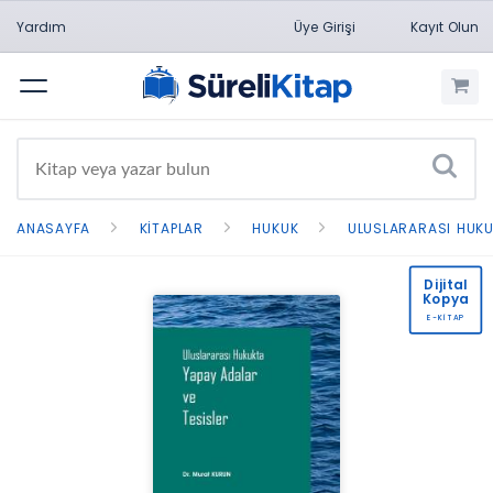
Yardım
Üye Girişi
Kayıt Olun
Menü
ANASAYFA
KITAPLAR
HUKUK
ULUSLARARASI HUK
Dijital
Kopya
E-KİTAP