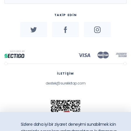
TAKİP EDİN
İLETİŞİM
destek@surelikitap.com
Sizlere daha iyi bir ziyaret deneyimi sunabilmek icin