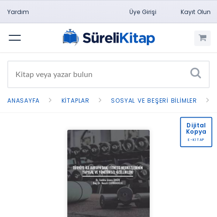
Yardım
Üye Girişi
Kayıt Olun
Menü
ANASAYFA
KITAPLAR
SOSYAL VE BEŞERI BILIMLER
Dijital
Kopya
E-KİTAP