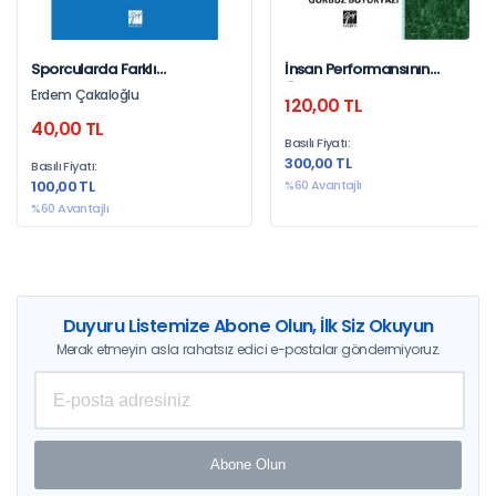
Sporcularda Farklı
İnsan Performansının
Şiddetlerdeki Aerobik
Ölçülmesi Ve
Erdem Çakaloğlu
120,00 TL
Egzersizin Bozucu Etkiye
Değerlendirilmesi
40,00 TL
Direnç Ve Çalışma Belleği
Basılı Fiyatı:
Üzerine Etkileri
300,00 TL
Basılı Fiyatı:
100,00 TL
%60 Avantajlı
%60 Avantajlı
Duyuru Listemize Abone Olun, İlk Siz Okuyun
Merak etmeyin asla rahatsız edici e-postalar göndermiyoruz.
Abone Olun