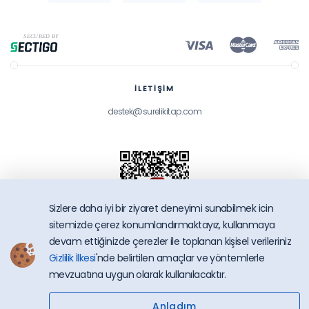
İLETİŞİM
destek@surelikitap.com
Sizlere daha iyi bir ziyaret deneyimi sunabilmek icin
sitemizde çerez konumlandırmaktayız, kullanmaya
devam ettiğinizde çerezler ile toplanan kişisel verileriniz
Gizlilik İlkesi
'nde belirtilen amaçlar ve yöntemlerle
SüreliKitap.com
mevzuatına uygun olarak kullanılacaktır.
Copyright © 2026 - Bütün Hakları Saklıdır.
Anladım