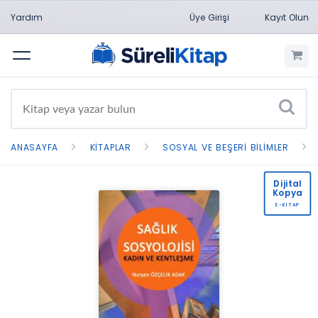
Yardım
Üye Girişi
Kayıt Olun
Menü
ANASAYFA
KITAPLAR
SOSYAL VE BEŞERI BILIMLER
Dijital
Kopya
E-KİTAP