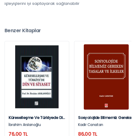
işleyişlerini iyi saptayarak sağlanabilir
Benzer Kitaplar
Küreselleşme Ve Türkiyede Din
Sosyolojide Bilmemiz Gereken
Ve Siyaset
Yasalar Ve İlkeler Kadir
İbrahim Arslanoğlu
Kadir Canatan
Canatan
76,00 TL
86,00 TL