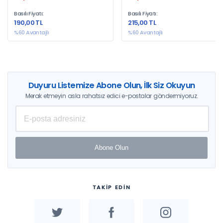
Basılı Fiyatı:
Basılı Fiyatı:
190,00 TL
215,00 TL
%60 Avantajlı
%60 Avantajlı
Duyuru Listemize Abone Olun, İlk Siz Okuyun
Merak etmeyin asla rahatsız edici e-postalar göndermiyoruz.
Abone Olun
TAKİP EDİN