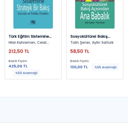
Türk Eğitim Sistemine
Sosyokültürel Bakış
Stratejik Bir Bakış
Açısından Ana Babalık
Hilal Kahraman, Celal
Tülin Şener, Aylin Saltürk
Sorunlar Ve Politika
Teyyar Uğurlu
212,50 TL
58,50 TL
Önerileri
Basılı Fiyatı:
Basılı Fiyatı:
425,00 TL
130,00 TL
%55 Avantajlı
%50 Avantajlı