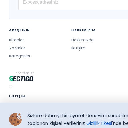
ARAŞTIRIN
HAKKIMIZDA
Kitaplar
Hakkımızda
Yazarlar
İletişim
Kategoriler
İLETİŞİM
destek@surelikitap.com
Sizlere daha iyi bir ziyaret deneyimi sunabi
SüreliKitap.com
Copyright © 2026 - Bütün Hakları Saklıdır.
toplanan kişisel verileriniz
Gizlilik İlkesi
'nde be