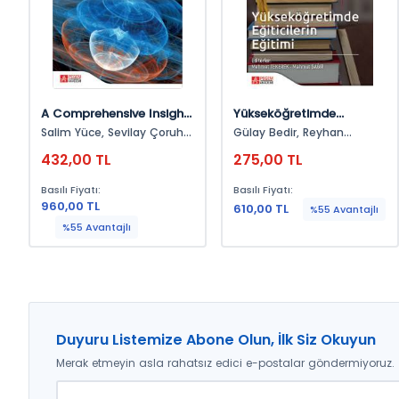
A Comprehensive Insight
Yükseköğretimde
İnto Lorentzian Geometry
Eğiticilerin Eğitimi
Salim Yüce, Sevilay Çoruh
Gülay Bedir, Reyhan
Şenocak
Ağçam, Orhan Ercan,
432,00 TL
275,00 TL
Mehmet Tekerek, Özgür
Örün, Tuğba Altan, Güzide
Basılı Fiyatı:
Basılı Fiyatı:
Dadlı, Evrim Ural, Akif Köse,
960,00 TL
İsmail Yelpaze, Erkan Hasan
610,00 TL
%55 Avantajlı
Atalmış, Niyazi Can,
%55 Avantajlı
Ramazan Yirci, Serkan
Ünsal, Abdullah Çetin,
Levent Yakar, Hasan Güner
Berkant, Esef Hakan
Toytok, Veda Yar Yıldırım,
Mahmut Sağır, Nail Yıldırım
Duyuru Listemize Abone Olun, İlk Siz Okuyun
Merak etmeyin asla rahatsız edici e-postalar göndermiyoruz.