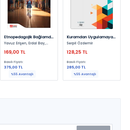
Etnopedagojik Bağlamda
Kuramdan Uygulamaya
Balkan Ülkeleri Ve Türkiye
Türkçe Ders Kitabı
Yavuz Erişen, Erdal Bay,
Serpil Özdemir
Okul Öncesi Ethosferinde
İncelemeleri
Naciye Kaya
169,00 TL
128,25 TL
Karakter Eğitimi
Basılı Fiyatı:
Basılı Fiyatı:
375,00 TL
285,00 TL
%55 Avantajlı
%55 Avantajlı