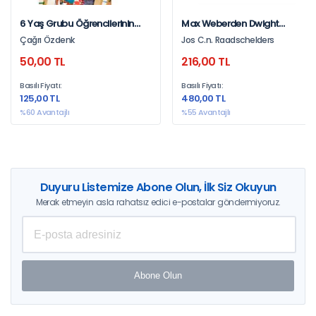
6 Yaş Grubu Öğrencilerinin
Max Weberden Dwight
Psikomotor Gelişimlerinin
Waldo`ya Kamu Yönetimi
Çağrı Özdenk
Jos C.n. Raadschelders
Sağlanmasında Oyunun Yeri
50,00 TL
216,00 TL
Ve Önemi
Basılı Fiyatı:
Basılı Fiyatı:
125,00 TL
480,00 TL
%60 Avantajlı
%55 Avantajlı
Duyuru Listemize Abone Olun, İlk Siz Okuyun
Merak etmeyin asla rahatsız edici e-postalar göndermiyoruz.
Abone Olun