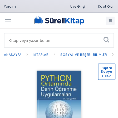
Yardım
Üye Girişi
Kayıt Olun
Menü
ANASAYFA
KITAPLAR
SOSYAL VE BEŞERI BILIMLER
Dijital
Kopya
E-KİTAP