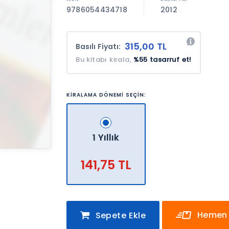
9786054434718
2012
315,00 TL
Basılı Fiyatı:
Bu kitabı kirala,
%55 tasarruf et!
KİRALAMA DÖNEMİ SEÇİN:
1 Yıllık
141,75 TL
Hemen 
Sepete Ekle