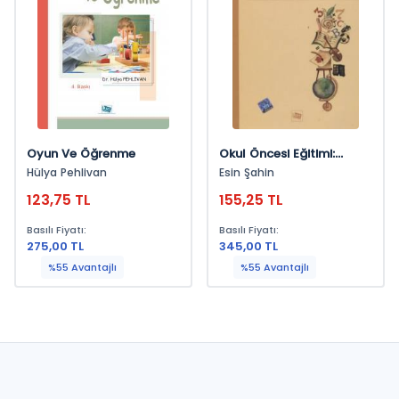
Oyun Ve Öğrenme
Okul Öncesi Eğitimi:
Öğretmen Adayları Ve
Hülya Pehlivan
Esin Şahin
Öğretmenleri İçin
123,75 TL
155,25 TL
Uygulama Kılavuzu
Basılı Fiyatı:
Basılı Fiyatı:
275,00 TL
345,00 TL
%55 Avantajlı
%55 Avantajlı