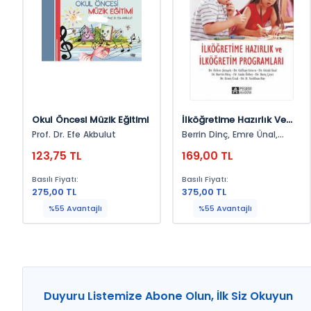
Okul Öncesi Müzik Eğitimi
İlköğretime Hazırlık Ve
İlköğretim Programları
Prof. Dr. Efe Akbulut
Berrin Dinç, Emre Ünal,
Saide Özbey, Gülhan
123,75 TL
169,00 TL
Güven, Barış Çaycı, Gözde
İnal, Neslihan Bay, Özlem
Basılı Fiyatı:
Basılı Fiyatı:
Şimşek
275,00 TL
375,00 TL
%55 Avantajlı
%55 Avantajlı
Duyuru Listemize Abone Olun, İlk Siz Okuyun