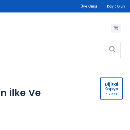
Üye Girişi
Kayıt Olun
Dijital
Kopya
n İlke Ve
E-KİTAP