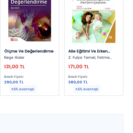
Ölçme Ve Değerlendirme
Aile Eğitimi Ve Erken
Çocukluk Eğitiminde Aile
Neşe Güler
Z. Fulya Temel, Fatma
Katılım Çalışmaları
Ünal, Ebru Ersay, Özkan
131,00 TL
171,00 TL
Özgün, Ozana Ural,
Mustafa Yaşar, Ayşe B.
Basılı Fiyatı:
Basılı Fiyatı:
Aksoy, Ege Akgün, Elif Y.
290,00 TL
380,00 TL
Üstün, Gelengül Haktanır,
Hülya Kartal, N. Semra
%55 Avantajlı
%55 Avantajlı
Erkan, Özlem Alkan Ersoy,
Zeynep Kurtulmuş