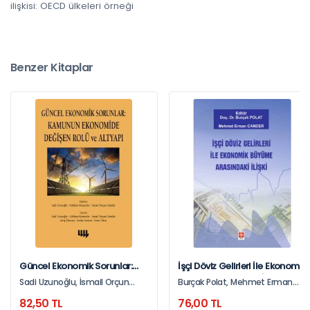
ilişkisi: OECD ülkeleri örneği
Benzer Kitaplar
Güncel Ekonomik Sorunlar:
İşçi Döviz Gelirleri İle Ekonomik
Kamunun Ekonomide Değişen
Büyüme Arasındaki İlişki
Sadi Uzunoğlu, İsmail Orçun
Burçak Polat, Mehmet Erman
Rolü Ve Altyapı
Burçak Polat
Gündüz, Gökhan Sönmezler
Cander
82,50 TL
76,00 TL