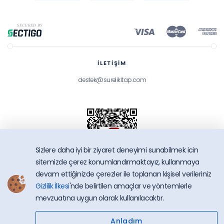
İLETİŞİM
destek@surelikitap.com
Sizlere daha iyi bir ziyaret deneyimi sunabilmek icin
sitemizde çerez konumlandırmaktayız, kullanmaya
devam ettiğinizde çerezler ile toplanan kişisel verileriniz
Gizlilik İlkesi
'nde belirtilen amaçlar ve yöntemlerle
SüreliKitap.com
mevzuatına uygun olarak kullanılacaktır.
Copyright © 2026 - Bütün Hakları Saklıdır.
Anladım