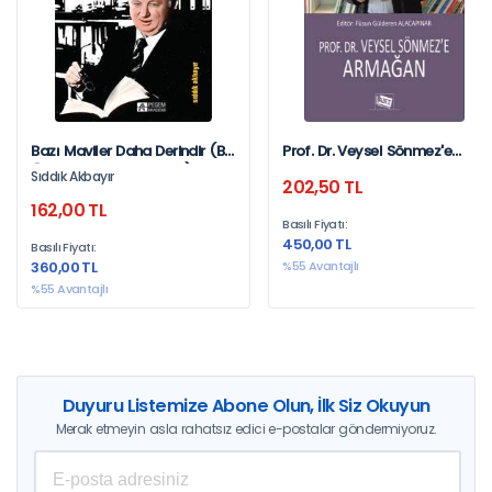
Bazı Maviler Daha Derindir (Bir
Prof. Dr. Veysel Sönmez'e
Özcan Demirel Portresi)
Armağan
Sıddık Akbayır
202,50 TL
162,00 TL
Basılı Fiyatı:
450,00 TL
Basılı Fiyatı:
360,00 TL
%55 Avantajlı
%55 Avantajlı
Duyuru Listemize Abone Olun, İlk Siz Okuyun
Merak etmeyin asla rahatsız edici e-postalar göndermiyoruz.