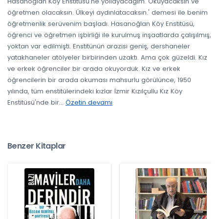
Hasanoğlan Köy Enstitüsü'ne yollayacağım. Okuyacaksın ve
öğretmen olacaksın. Ülkeyi aydınlatacaksın.' demesi ile benim
öğretmenlik serüvenim başladı. Hasanoğlan Köy Enstitüsü,
öğrenci ve öğretmen işbirliği ile kurulmuş inşaatlarda çalışılmış,
yoktan var edilmişti. Enstitünün arazisi geniş, dershaneler
yatakhaneler atölyeler birbirinden uzaktı. Ama çok güzeldi. Kız
ve erkek öğrenciler bir arada okuyorduk. Kız ve erkek
öğrencilerin bir arada okuması mahsurlu görülünce, 1950
yılında, tüm enstitülerindeki kızlar İzmir Kızılçullu Kız Köy
Enstitüsü'nde bir
...
Özetin devamı
Benzer Kitaplar