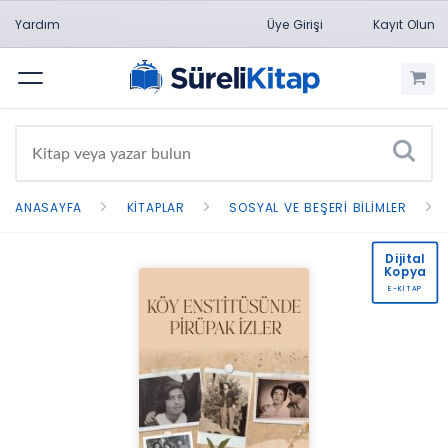
Yardım
Üye Girişi
Kayıt Olun
Menü
ANASAYFA
KITAPLAR
SOSYAL VE BEŞERI BILIMLER
Dijital
Kopya
E-KİTAP