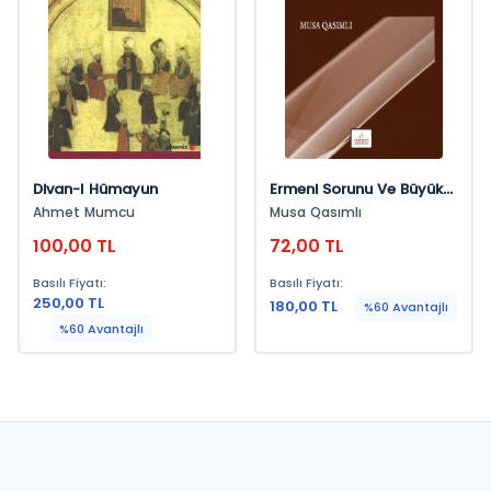
Divan-I Hümayun
Ermeni Sorunu Ve Büyük
Devletler
Ahmet Mumcu
Musa Qasımlı
100,00 TL
72,00 TL
Basılı Fiyatı:
Basılı Fiyatı:
250,00 TL
180,00 TL
%60 Avantajlı
%60 Avantajlı