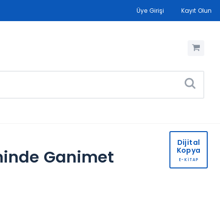
Üye Girişi
Kayıt Olun
Dijital
Kopya
minde Ganimet
E-KİTAP