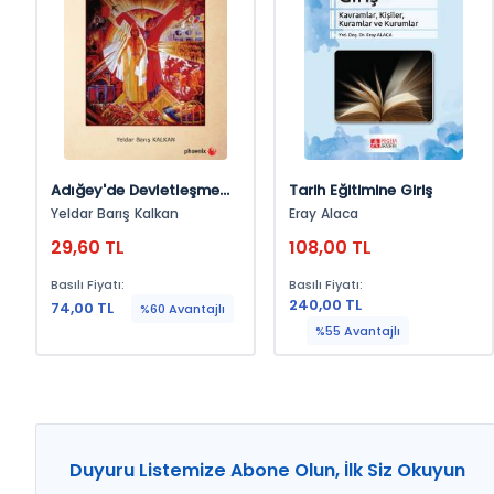
Adığey'de Devletleşme
Tarih Eğitimine Giriş
Süreçleri Ve Ulusal Sorun
Yeldar Barış Kalkan
Eray Alaca
29,60 TL
108,00 TL
Basılı Fiyatı:
Basılı Fiyatı:
240,00 TL
74,00 TL
%60 Avantajlı
%55 Avantajlı
Duyuru Listemize Abone Olun, İlk Siz Okuyun