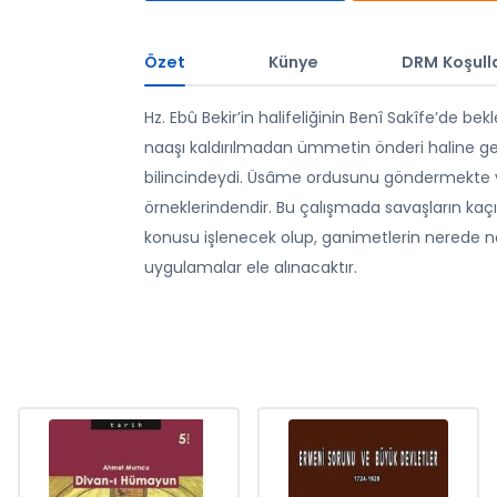
Özet
Künye
DRM Koşulla
Hz. Ebû Bekir’in halifeliğinin Benî Sakîfe’de b
naaşı kaldırılmadan ümmetin önderi haline get
bilincindeydi. Üsâme ordusunu göndermekte ve 
örneklerindendir. Bu çalışmada savaşların kaç
konusu işlenecek olup, ganimetlerin nerede na
uygulamalar ele alınacaktır.