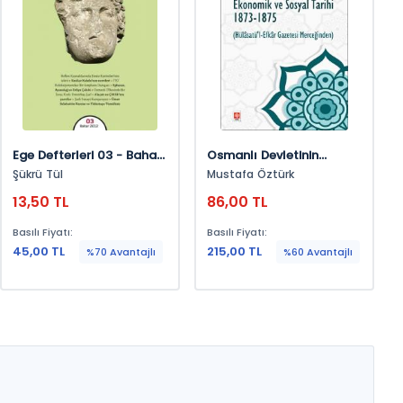
Ege Defterleri 03 - Bahar
Osmanlı Devletinin
2012
Ekonomik Ve Sosyal
Şükrü Tül
Mustafa Öztürk
Tarihi 1873-1875 (
13,50 TL
86,00 TL
Hülasatü'l- Efkar
Gazetesi Merceğinden )
Basılı Fiyatı:
Basılı Fiyatı:
Mustafa Öztürk
45,00 TL
215,00 TL
%70 Avantajlı
%60 Avantajlı