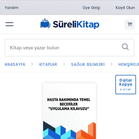
Yardım
Üye Girişi
Kayıt Olun
Menü
ANASAYFA
KITAPLAR
SAĞLIK BILIMLERI
HEMŞIRELI
Dijital
Kopya
E-KİTAP