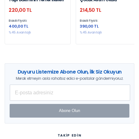
220,00 TL
214,50 TL
Basılı Fiyatı:
Basılı Fiyatı:
400,00 TL
390,00 TL
%45 Avantajlı
%45 Avantajlı
Duyuru Listemize Abone Olun, İlk Siz Okuyun
Merak etmeyin asla rahatsız edici e-postalar göndermiyoruz.
Abone Olun
TAKİP EDİN