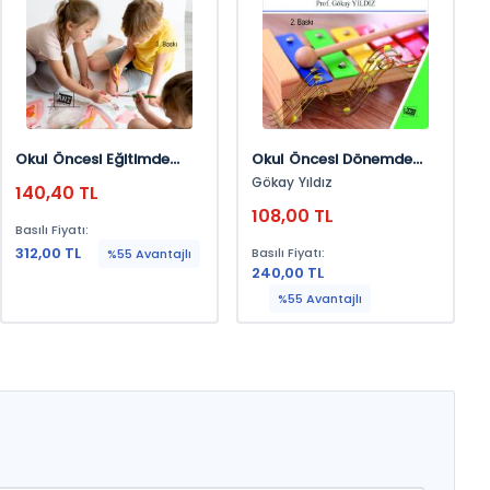
Okul Öncesi Eğitimde
Okul Öncesi Dönemde
Pozitif Düşünme Ve
Müzik Eğitimi
Gökay Yıldız
140,40 TL
Etkinlik Örnekleri
108,00 TL
Basılı Fiyatı:
312,00 TL
Basılı Fiyatı:
%55 Avantajlı
240,00 TL
%55 Avantajlı