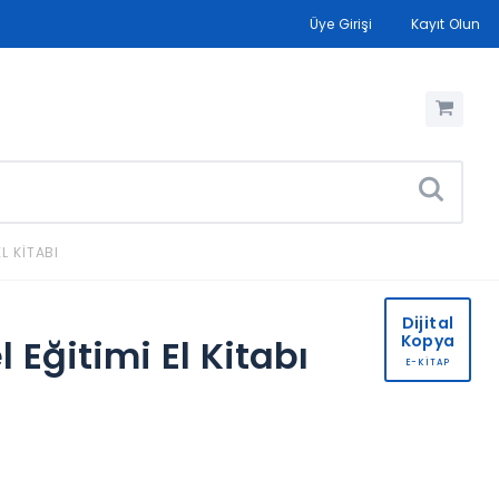
Üye Girişi
Kayıt Olun
L KITABI
Dijital
Kopya
 Eğitimi El Kitabı
E-KİTAP