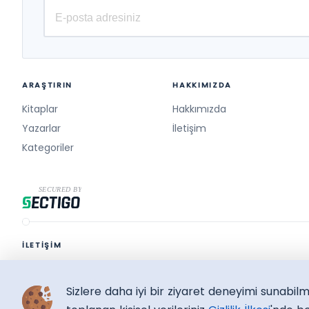
ARAŞTIRIN
HAKKIMIZDA
Kitaplar
Hakkımızda
Yazarlar
İletişim
Kategoriler
İLETİŞİM
destek@surelikitap.com
Sizlere daha iyi bir ziyaret deneyimi sunabi
SüreliKitap.com
Copyright © 2026 - Bütün Hakları Saklıdır.