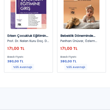
Erken Çocukluk Eğitimine
Bebeklik Döneminde
Giriş
Gelişim Ve Eğitim
Prof. Dr. Nalan Kuru Doç. Dr.
Perihan Ünüvar, Özlem
Kazım Alat Doç. Dr. Necdet
Tagay, Bedriye Tuğba
171,00 TL
171,00 TL
Taşkın Prof. Dr. Maide
Karaaslan, Fatma Elibol,
Orçan Kaçan Prof. Dr
Sinan Koçyiğit, Selvinaz
Basılı Fiyatı:
Basılı Fiyatı:
Saçan, Zeynep Topçu Bilir,
380,00 TL
380,00 TL
Hilal Karoğlu, Zeliha Özer,
Fatma Çalışandemir,
%55 Avantajlı
%55 Avantajlı
Zeliha Yazıcı, Erhan Alabay,
Nazan Kaytez, Yasin
Öztürk, Aylin Sop, Gül
Dalgar, Kamile Özer
Aytekin, Zehra Saadet Fırat