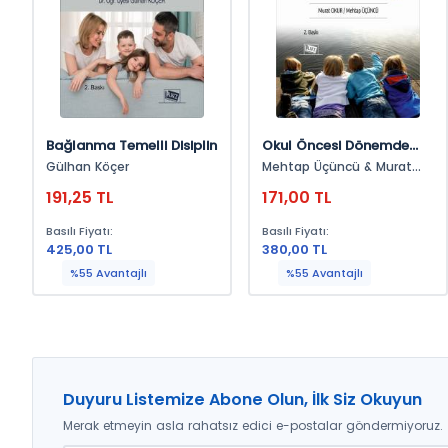
Bağlanma Temelli Disiplin
Okul Öncesi Dönemde
Bütünleştirilmiş Fen Ve
Gülhan Köçer
Mehtap Üçüncü & Murat
Doğa Etkinlikleri 2
Okur
191,25 TL
171,00 TL
Basılı Fiyatı:
Basılı Fiyatı:
425,00 TL
380,00 TL
%55 Avantajlı
%55 Avantajlı
Duyuru Listemize Abone Olun, İlk Siz Okuyun
Merak etmeyin asla rahatsız edici e-postalar göndermiyoruz.