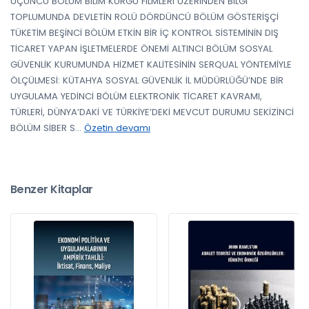
ÜÇÜNCÜ BÖLÜM BİLİM KURGU FİLMLERİ ÜZERİNDEN BİLGİ
TOPLUMUNDA DEVLETİN ROLÜ DÖRDÜNCÜ BÖLÜM GÖSTERİŞÇİ
TÜKETİM BEŞİNCİ BÖLÜM ETKİN BİR İÇ KONTROL SİSTEMİNİN DIŞ
TİCARET YAPAN İŞLETMELERDE ÖNEMİ ALTINCI BÖLÜM SOSYAL
GÜVENLİK KURUMUNDA HİZMET KALİTESİNİN SERQUAL YÖNTEMİYLE
ÖLÇÜLMESİ: KÜTAHYA SOSYAL GÜVENLİK İL MÜDÜRLÜĞÜ’NDE BİR
UYGULAMA YEDİNCİ BÖLÜM ELEKTRONİK TİCARET KAVRAMI,
TÜRLERİ, DÜNYA’DAKİ VE TÜRKİYE’DEKİ MEVCUT DURUMU SEKİZİNCİ
BÖLÜM SİBER S
...
Özetin devamı
Benzer Kitaplar