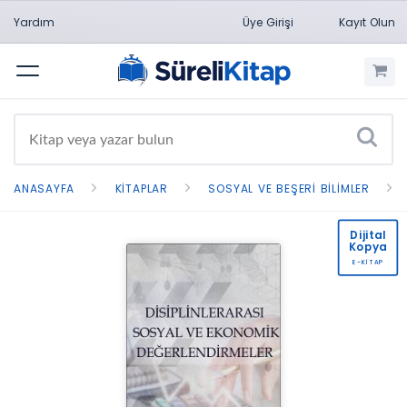
Yardım
Üye Girişi
Kayıt Olun
Menü
ANASAYFA
KITAPLAR
SOSYAL VE BEŞERI BILIMLER
Dijital
Kopya
E-KİTAP