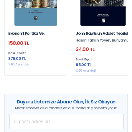
Ekonomi Politika Ve
John Rawls'un Adalet Teorisi
Uygulamalarının Ampirik
Ve Ekonomik Özgürlükler:
Hasan Tahsin Yöyen, Bünyamin
150,00 TL
Tahlili İktisat,Finans
Türkiye Örneği
Duran
34,00 TL
Basılı Fiyatı:
375,00 TL
Basılı Fiyatı:
%60 Avantajlı
85,00 TL
%60 Avantajlı
Duyuru Listemize Abone Olun, İlk Siz Okuyun
Merak etmeyin asla rahatsız edici e-postalar göndermiyoruz.