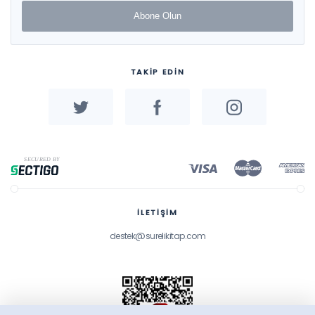
Abone Olun
TAKİP EDİN
İLETİŞİM
destek@surelikitap.com