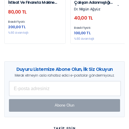
İktisat Ve Finansta Makine
Çalışan Adanmışlığı
Öğrenmesi
(Employee Engagement)
Dr. Nilgün Ağyüz
80,00 TL
40,00 TL
Basılı Fiyatı:
200,00 TL
Basılı Fiyatı:
%60 Avantajlı
100,00 TL
%60 Avantajlı
Duyuru Listemize Abone Olun, İlk Siz Okuyun
Merak etmeyin asla rahatsız edici e-postalar göndermiyoruz.
Abone Olun
TAKİP EDİN