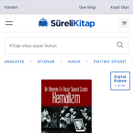
Yardım
Üye Girişi
Kayıt Olun
Menü
ANASAYFA
KITAPLAR
HUKUK
POLITIKA SIYASET
Dijital
Kopya
E-KİTAP