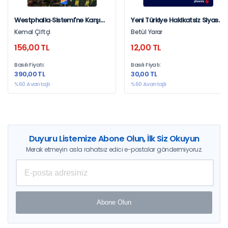
Westphalia‐Sistemi'ne Karşı
Yeni Türkiye Hakikatsiz Siyaset
Millet‐Sistemi Söylemi Ve Türk
Soylu Yalan
Kemal Çiftçi
Betül Yarar
Dış Politikası
156,00 TL
12,00 TL
Basılı Fiyatı:
Basılı Fiyatı:
390,00 TL
30,00 TL
%60 Avantajlı
%60 Avantajlı
Duyuru Listemize Abone Olun, İlk Siz Okuyun
Merak etmeyin asla rahatsız edici e-postalar göndermiyoruz.
Abone Olun