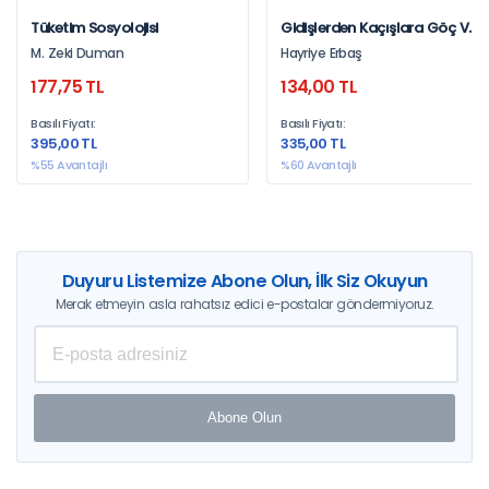
Tüketim Sosyolojisi
Gidişlerden Kaçışlara Göç Ve
Göçmenler Kuram, Yöntem
M. Zeki Duman
Hayriye Erbaş
Ve Alan Yazıları
177,75 TL
134,00 TL
Basılı Fiyatı:
Basılı Fiyatı:
395,00 TL
335,00 TL
%55 Avantajlı
%60 Avantajlı
Duyuru Listemize Abone Olun, İlk Siz Okuyun
Merak etmeyin asla rahatsız edici e-postalar göndermiyoruz.
Abone Olun