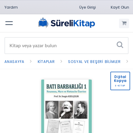
Yardım
Üye Girişi
Kayıt Olun
Menü
ANASAYFA
KITAPLAR
SOSYAL VE BEŞERI BILIMLER
Dijital
Kopya
E-KİTAP