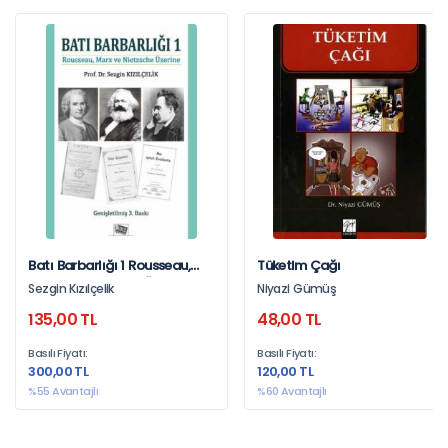
Batı Barbarlığı 1 Rousseau,
Tüketim Çağı
Marx Ve Nietzsche Üzerine
Sezgin Kızılçelik
Niyazi Gümüş
135,00 TL
48,00 TL
Basılı Fiyatı:
Basılı Fiyatı:
300,00 TL
120,00 TL
%55 Avantajlı
%60 Avantajlı