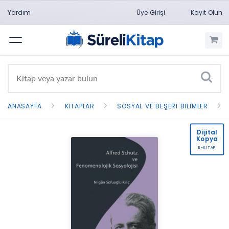
Yardım
Üye Girişi
Kayıt Olun
Menü
ANASAYFA
KITAPLAR
SOSYAL VE BEŞERI BILIMLER
Dijital
Kopya
E-KİTAP