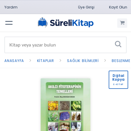
Yardım
Üye Girişi
Kayıt Olun
Menü
ANASAYFA
KITAPLAR
SAĞLIK BILIMLERI
BESLENME
Dijital
Kopya
E-KİTAP