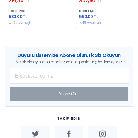
291,50 TL
302,50 TL
Hastalığının Tedavisi
Basılı Fiyatı:
Basılı Fiyatı:
530,00 TL
550,00 TL
%45 Avantajlı
%45 Avantajlı
Duyuru Listemize Abone Olun, İlk Siz Okuyun
Merak etmeyin asla rahatsız edici e-postalar göndermiyoruz.
Abone Olun
TAKİP EDİN