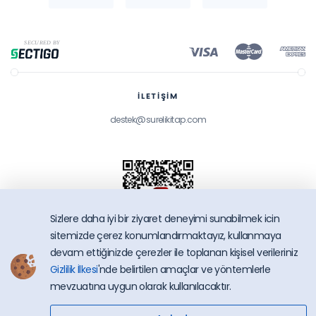
İLETİŞİM
destek@surelikitap.com
Sizlere daha iyi bir ziyaret deneyimi sunabilmek icin
sitemizde çerez konumlandırmaktayız, kullanmaya
devam ettiğinizde çerezler ile toplanan kişisel verileriniz
Gizlilik İlkesi
'nde belirtilen amaçlar ve yöntemlerle
SüreliKitap.com
mevzuatına uygun olarak kullanılacaktır.
Copyright © 2026 - Bütün Hakları Saklıdır.