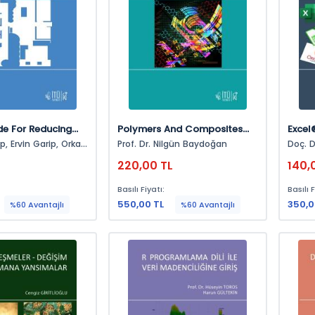
de For Reducing
Polymers And Composites
Excel
Risks In
Today For Industry,
Kulla
 Orkan
Prof. Dr. Nilgün Baydoğan
Doç. D
Interiors
Manufacturing,
Hesap
L
220,00 TL
140,
Bioengineering And Nuclear
Yönte
Technology
Basılı Fiyatı:
Basılı F
550,00 TL
350,0
%60 Avantajlı
%60 Avantajlı