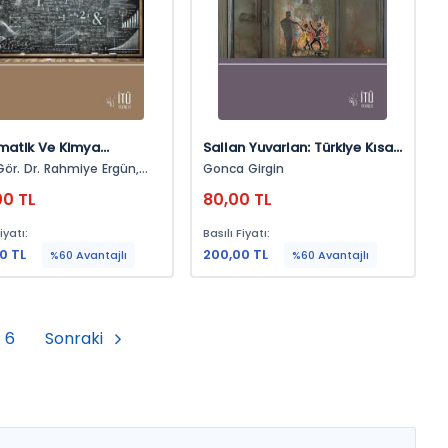
atik Ve Kimya
Sallan Yuvarlan: Türkiye Kısa
klarından Örneklerle
Yüzyılının Dans(Lı) Olayları
Gör. Dr. Rahmiye Ergün,
Gonca Girgin
office Math Kullanımı
ör. Dr. Barbaros Akkurt
00 TL
80,00 TL
iyatı:
Basılı Fiyatı:
0 TL
200,00 TL
%60 Avantajlı
%60 Avantajlı
6
Sonraki