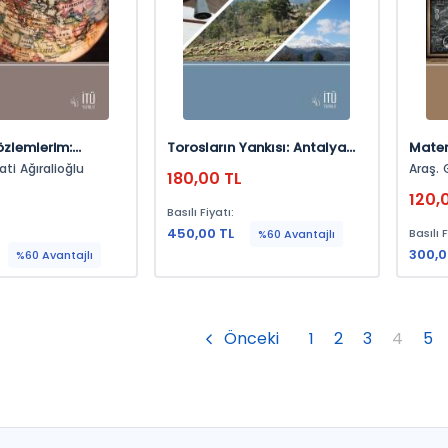
özlemlerim:
Torosların Yankısı: Antalya
Matem
e Toplantılar
Yörüklerinde Doğa, Ses, Müzik
Kayna
ati Ağıralioğlu
Araş. 
180,00 TL
Libre
Öğr. G
L
120,
Basılı Fiyatı:
450,00 TL
Basılı F
%60 Avantajlı
300,0
%60 Avantajlı
Önceki
1
2
3
4
5