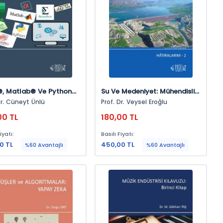
®, Matlab® Ve Python®
Su Ve Medeniyet: Mühendislik
narak Bilimsel
Destanı Hâtıralarım – 2
r. Cüneyt Ünlü
Prof. Dr. Veysel Eroğlu
lama Ve Sayısal
00 TL
180,00 TL
mler
iyatı:
Basılı Fiyatı:
0 TL
450,00 TL
%60 Avantajlı
%60 Avantajlı