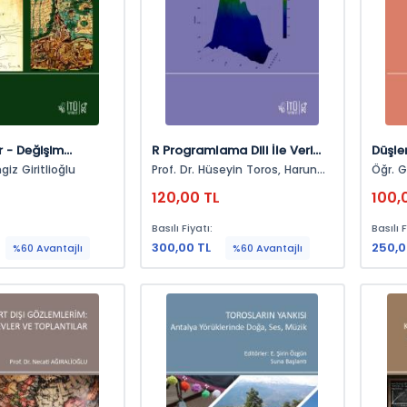
r - Değişim
R Programlama Dili İle Veri
Düşle
nsımalar
Madenciliğine Giriş
Yapa
giz Giritlioğlu
Prof. Dr. Hüseyin Toros, Harun
Öğr. G
Gültekin
L
120,00 TL
100,
Basılı Fiyatı:
Basılı F
300,00 TL
250,0
%60 Avantajlı
%60 Avantajlı