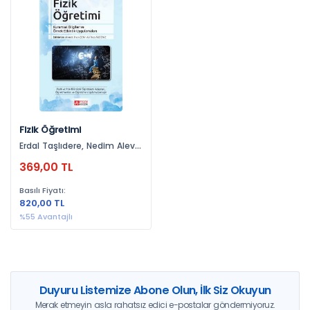
Yayınevlerine Göre
Pegem Akademi Yayıncılık (1)
Yıllara Göre
2017 (1)
Fizik Öğretimi
Erdal Taşlıdere, Nedim Alev,
Kemal Yürümezoğlu, Hülya
369,00 TL
Ertaş, Esin Şahin, Derya
Kaltakçı Gürel, Fikret Korur,
Basılı Fiyatı:
Azhar Qureshı, Katie Wade,
820,00 TL
Tuğçe Gül, Patrick Enderle,
Ahmet İlhan Şen, Murat
%55 Avantajlı
Demirbaş, Kadir Demir,
Orhan Karamustafaoğlu,
Hasan Özcan, Metin Orbay,
Hüseyin Küçüközer, Tuncay
Özsevgeç, Nevzat Yiğit, Ali
Rıza Akdeniz, Özlem Oktay
Duyuru Listemize Abone Olun, İlk Siz Okuyun
Merak etmeyin asla rahatsız edici e-postalar göndermiyoruz.