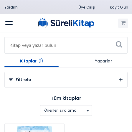
Yardım
Üye Girişi
Kayıt Olun
Menü
Kitaplar
(1)
Yazarlar
Filtrele
Kategorilere Göre
Tüm kitaplar
Doğa Bilimleri (1)
Önerilen sıralama
Konulara Göre
Fen Bilimleri (1)